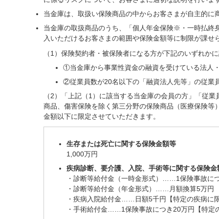
当金庫は、取扱い保険商品の中からお客さまが自主的に
当金庫の取扱商品のうち、「個人年金保険※・一時払終
入いただけるお客さまの範囲や保険金額等に制限が課せ
（1）保険契約者・被保険者になる方が下記のいずれか
①当金庫から事業性資金の融資を受けている法人
②従業員数が20名以下の「融資法人先等」の従業
（2）「上記（1）に該当する当金庫の会員の方」「従業
商品、傷害保険を除く第三分野の保険商品（医療保険等
金額以下に限定させていただきます。
生存または死亡に関する保険金額等
1,000万円
疾病診断、要介護、入院、手術等に関する保険金
・診断等給付金（一時金形式）……1保険事故につ
・診断等給付金（年金形式）……月額換算5万円
・疾病入院給付金……日額5千円【特定の疾病に限
・手術給付金……1保険事故につき20万円【特定