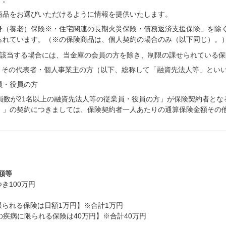
商品をお選びいただけるように情報を提供いたします。
身（養老）保険※・住宅関連の長期火災保険・債務返済支援保険」を除
られています。（※の保険商品は、個人契約の場合のみ（以下同じ）。
に該当する場合には、当金庫の会員の方を除き、制限の課せられている
・その代表者・個人事業主の方（以下、総称して「融資先法人等」とい
員・役員の方
員数が21名以上の融資先法人等の従業員・役員の方」が保険契約者と
）」の契約につきましては、保険契約者一人あたりの通算保険金額その
額等
き100万円
られる保険は日額1万円】※合計1万円
の疾病に限られる保険は40万円】※合計40万円