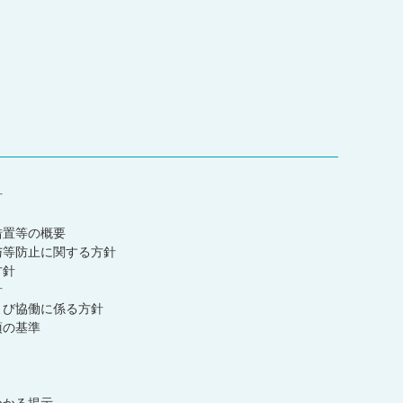
針
措置等の概要
与等防止に関する方針
方針
針
よび協働に係る方針
項の基準