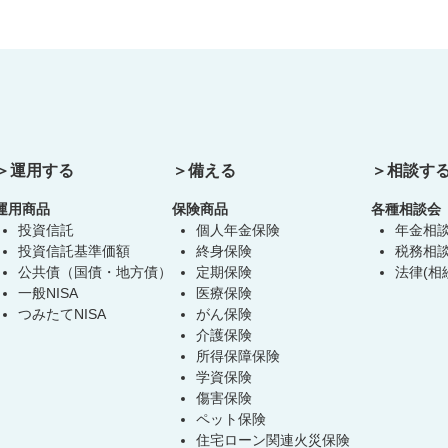
運用する
備える
相談す
運用商品
保険商品
各種相談会
投資信託
個人年金保険
年金相
投資信託基準価額
終身保険
税務相
公共債（国債・地方債）
定期保険
法律(相
一般NISA
医療保険
つみたてNISA
がん保険
介護保険
所得保障保険
学資保険
傷害保険
ペット保険
住宅ローン関連火災保険