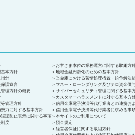
告
お客さま本位の業務運営に関する取組方
理基本方針
地域金融円滑化のための基本方針
集指針
当金庫における苦情処理措置・紛争解決
報保護宣言
マネー・ローンダリング及びテロ資金供
反管理方針の概要
サイバーセキュリティ管理に関する基本
針
カスタマーハラスメントに対する基本方
護等管理方針
信用金庫電子決済等代行業者との連携お
的勢力に対する基本方針
信用金庫電子決済等代行業者に求める事
の誤認防止表示に関する事項
本サイトのご利用について
険制度
預金規定
経営者保証に関する取組方針