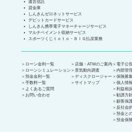
遺言信託
貸金庫
しんきんゼロネットサービス
デビットカードサービス
しんきん携帯電子マネーチャージサービス
マルチペイメント収納サービス
スポーツくじｔｏｔｏ・ＢＩＧ払戻業務
ローン金利一覧
店舗・ATMのご案内
電子公
ローンシミュレーション
景気動向調査
内部管
預金金利一覧
ディスクロージャー
保険募
手数料一覧
サイトマップ
個人情
よくあるご質問
利益相
お問い合わせ
勧誘方
顧客保
反社会
預金と
預金保