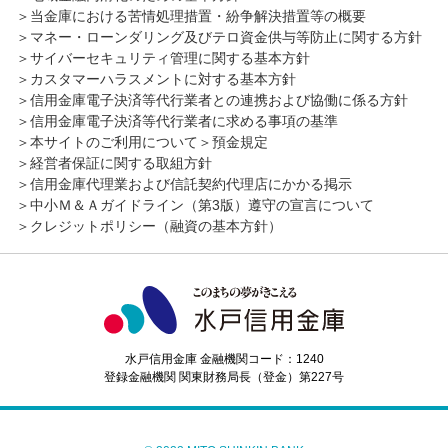
マルチペイメント収納サービス
当金庫における苦情処理措置・紛争解決措置等の概要
個人型確定拠出年金(iDeCo)
みとしんきゃっする
スポーツくじｔｏｔｏ・ＢＩＧ払戻業務
マネー・ローンダリング及びテロ資金供与等防止に関する方針
個人型確定拠出年金(iDeCo)
みとしんシルバーきゃっする
サイバーセキュリティ管理に関する基本方針
カードローン〈ポケッタブル〉
カスタマーハラスメントに対する基本方針
信用金庫電子決済等代行業者との連携および協働に係る方針
信用金庫電子決済等代行業者に求める事項の基準
本サイトのご利用について
預金規定
経営者保証に関する取組方針
信用金庫代理業および信託契約代理店にかかる掲示
中小Ｍ＆Ａガイドライン（第3版）遵守の宣言について
クレジットポリシー（融資の基本方針）
水戸信用金庫 金融機関コード：1240
登録金融機関 関東財務局長（登金）第227号