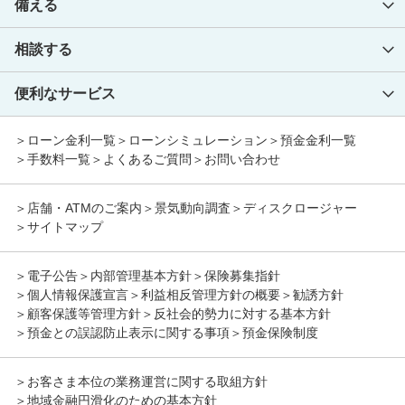
備える
みとしんの資産運用
住宅サポートローン
普通預金
住宅サポートローンワイド
普通預金（無利息）
運用商品
相談する
みとしんの保険商品
通知預金
投資信託
目的型ローン
貯蓄預金
投資信託基準価額
保険商品
便利なサービス
各種無料相談会
カーライフプラン
総合口座
公共債（国債・地方債）
個人年金保険
教育プラン
一般NISA
終身保険
各種相談会
貸金庫などの様々なサービス
ローン金利一覧
ローンシミュレーション
預金金利一覧
福祉プラン
定期性預金
つみたてNISA
定期保険
年金相談会
手数料一覧
よくあるご質問
お問い合わせ
子育て応援プラン
スーパー定期
医療保険
税務相談会
各種サービス
大口定期
がん保険
法律(相続・遺言)相談会
個人向け〈みとしん〉ダイレクトバンキング
フリーローン
店舗・ATMのご案内
景気動向調査
ディスクロージャー
期日指定定期
介護保険
スマホ口座開設アプリ
スマイルサポート
サイトマップ
変動金利定期
所得保障保険
みとしんバンキングアプリサービス
クイックローンNEW
定期積金
学資保険
職域サポート
ポケットブック
財形預金
電子公告
内部管理基本方針
保険募集指針
傷害保険
Bank Pay
個人情報保護宣言
利益相反管理方針の概要
勧誘方針
その他のローン
ペット保険
遺言信託
顧客保護等管理方針
反社会的勢力に対する基本方針
シニアライフローン
住宅ローン関連火災保険
貸金庫
預金との誤認防止表示に関する事項
預金保険制度
一般個人ローン
しんきんゼロネットサービス
しんきんの共済制度
デビットカードサービス
カードローン
お客さま本位の業務運営に関する取組方針
しんきんの共済制度
しんきん携帯電子マネーチャージサービス
地域金融円滑化のための基本方針
カードローン