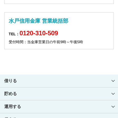
水戸信用金庫 営業統括部
0120-310-509
TEL：
受付時間：当金庫営業日の午前9時～午後5時
借りる
貯める
みとしんの融資商品
住宅関連ローン
運用する
みとしんの預金商品
みとしん住宅ローン
無担保住宅ローン
流動性預金