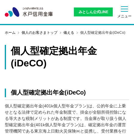
フリーローン
企業・CSR情報
個人向け〈みとしん〉ダイレクトバンキン
みとしん公式LINE
一般NISA
メニュー
採用情報
個人型確定拠出年金(iDeCo)
グ
その他のローン
ホーム
個人のお客さまトップ
備える
個人型確定拠出年金(iDeCo)
各種相談会
みとしんバンキングアプリサービス
カードローン
個人型確定拠出年金
Bank Pay
(iDeCO)
その他のサービス
個人型確定拠出年金(iDeCo)
個人型確定拠出年金(401k個人型年金プラン)は、公的年金に上乗
せとなる法律で定められた年金制度で、掛金が全額所得控除にな
る等大きな税制メリットがある制度です。当金庫が取り扱う個人
型確定拠出年金(401k個人型年金プラン)は、確定拠出年金の運営
管理機関である東京海上日動火災保険㈱と提携し、受付業務を行