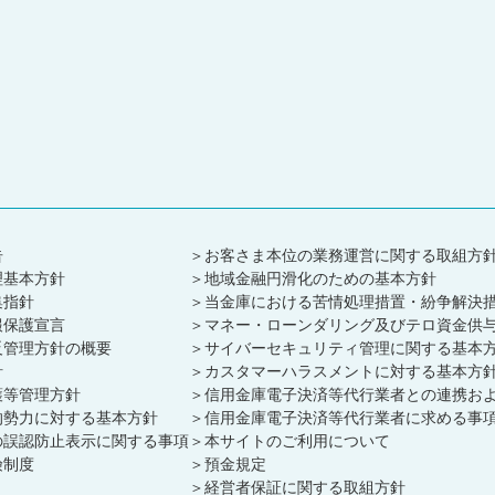
告
お客さま本位の業務運営に関する取組方
理基本方針
地域金融円滑化のための基本方針
集指針
当金庫における苦情処理措置・紛争解決
報保護宣言
マネー・ローンダリング及びテロ資金供
反管理方針の概要
サイバーセキュリティ管理に関する基本
針
カスタマーハラスメントに対する基本方
護等管理方針
信用金庫電子決済等代行業者との連携お
的勢力に対する基本方針
信用金庫電子決済等代行業者に求める事
の誤認防止表示に関する事項
本サイトのご利用について
険制度
預金規定
経営者保証に関する取組方針