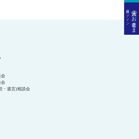
各種ログイン
法人のお客さま
る
談会
談会
続・遺言)相談会