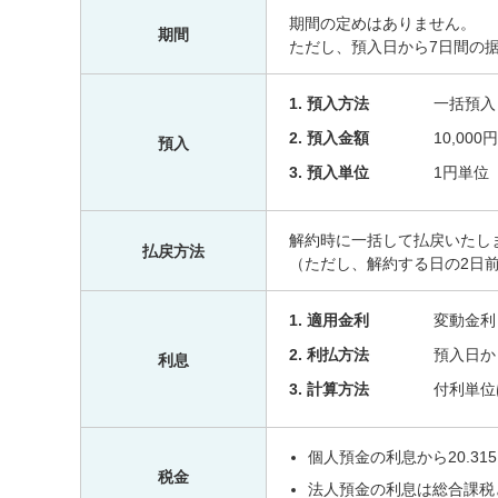
期間の定めはありません。
期間
ただし、預入日から7日間の
1. 預入方法
一括預入
2. 預入金額
10,000
預入
3. 預入単位
1円単位
解約時に一括して払戻いたし
払戻方法
（ただし、解約する日の2日
1. 適用金利
変動金利
2. 利払方法
預入日か
利息
3. 計算方法
付利単位
個人預金の利息から20.31
税金
法人預金の利息は総合課税