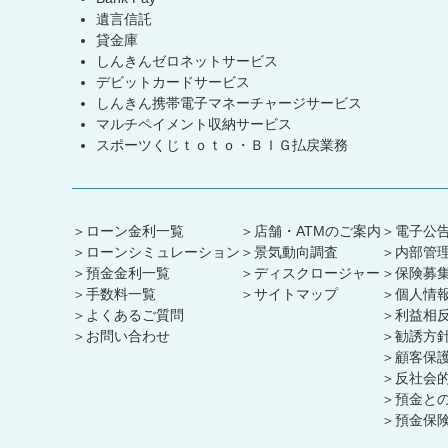
遺言信託
貸金庫
しんきんゼロネットサービス
デビットカードサービス
しんきん携帯電子マネーチャージサービス
マルチペイメント収納サービス
スポーツくじｔｏｔｏ・ＢＩＧ払戻業務
ローン金利一覧
店舗・ATMのご案内
電子公
ローンシミュレーション
景気動向調査
内部管
預金金利一覧
ディスクロージャー
保険募
手数料一覧
サイトマップ
個人情
よくあるご質問
利益相
お問い合わせ
勧誘方
顧客保
反社会
預金と
預金保