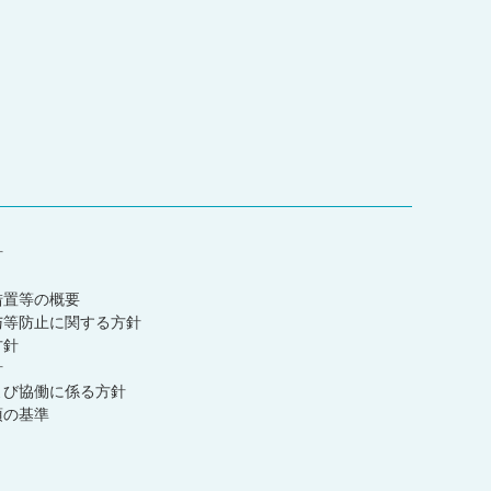
針
措置等の概要
与等防止に関する方針
方針
針
よび協働に係る方針
項の基準